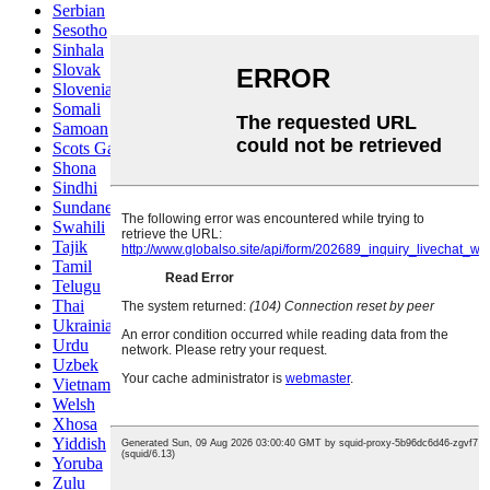
Serbian
Sesotho
Sinhala
Slovak
Slovenian
Somali
Samoan
Scots Gaelic
Shona
Sindhi
Sundanese
Swahili
Tajik
Tamil
Telugu
Thai
Ukrainian
Urdu
Uzbek
Vietnamese
Welsh
Xhosa
Yiddish
Yoruba
Zulu