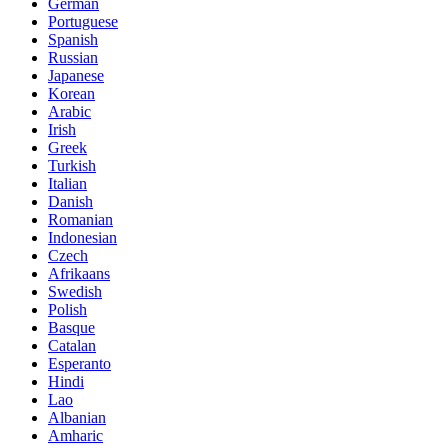
German
Portuguese
Spanish
Russian
Japanese
Korean
Arabic
Irish
Greek
Turkish
Italian
Danish
Romanian
Indonesian
Czech
Afrikaans
Swedish
Polish
Basque
Catalan
Esperanto
Hindi
Lao
Albanian
Amharic