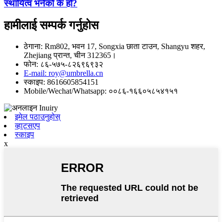
स्थायित्व भनेको के हो?
हामीलाई सम्पर्क गर्नुहोस
ठेगाना: Rm802, भवन 17, Songxia छाता टाउन, Shangyu शहर,
Zhejiang प्रान्त, चीन 312365।
फोन: ८६-५७५-८२६९६९३२
E-mail: roy@umbrella.cn
स्काइप: 8616605854151
Mobile/Wechat/Whatsapp: ००८६-१६६०५८५४१५१
इमेल पठाउनुहोस्
व्हाट्सएप
स्काइप
x