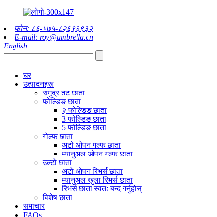
फोन: ८६-५७५-८२६९६९३२
E-mail: roy@umbrella.cn
English
घर
उत्पादनहरू
समुद्र तट छाता
फोल्डिङ छाता
२ फोल्डिङ छाता
3 फोल्डिङ छाता
5 फोल्डिङ छाता
गोल्फ छाता
अटो ओपन गल्फ छाता
म्यानुअल ओपन गल्फ छाता
उल्टो छाता
अटो ओपन रिभर्स छाता
म्यानुअल खुला रिभर्स छाता
रिभर्स छाता स्वतः बन्द गर्नुहोस्
विशेष छाता
समाचार
FAQs