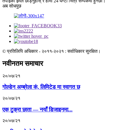
तपाईंको इमेल छोड्नुहोस् र हामी 24 घण्टा भित्र सम्पर्कमा हुनेछौं।
अब सोधपुछ
© प्रतिलिपि अधिकार - २०११-२०२१ : सर्वाधिकार सुरक्षित।
नवीनतम समाचार
२०/०७/२१
गोल्डेन अम्ब्रेला कं, लिमिटेड मा स्वागत छ
२०/०७/२१
एक टुक्रा छाता — नयाँ डिजाइनमा...
२०/०७/२१