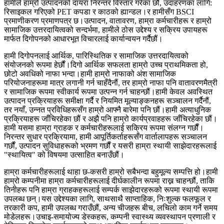
हामीले हाम्रो उत्पादनको दायरा निरन्तर विस्तार गरेका छौं, उदाहरणका लागि:
रिसाइकल गरिएको PET कपडा र काठको ह्यान्डल।र हामीसँग BSCI
प्रमाणीकरण प्रमाणपत्र छ।उत्पादन, वातावरण, हाम्रा कर्मचारीहरू र हाम्रो
सामाजिक उत्तरदायित्वको सन्दर्भमा, हामीले ठोस उद्देश्य र सक्रिय उपायहरू
मार्फत दिगोपनको आधारभूत विचारलाई कार्यान्वयन गर्दैछौं।
हामी दिगोपनलाई आर्थिक, पारिस्थितिक र सामाजिक उत्तरदायित्वको
संयोजनको रूपमा हेर्छौं।दिगो आर्थिक सफलता हाम्रो उच्च प्राथमिकता हो,
छोटो अवधिको नाफा भन्दा।हामी हाम्रो नाफाको अंश सामाजिक
परियोजनाहरूमा मात्र लगानी गर्न चाहँदैनौं, तर हाम्रो नाफा पनि वातावरणमैत्री
र सामाजिक रूपमा स्वीकार्य रूपमा उत्पन्न गर्न चाहन्छौं।हामी केवल अवस्थित
उत्पादन प्रक्रियाहरू समीक्षा गर्दै र नियमित मूल्याङ्कनहरू सञ्चालन गर्दैनौं,
तर नयाँ, उन्नत प्रविधिहरूसँग हाम्रो आफ्नै बारेमा पनि छौं।हामी अत्याधुनिक
प्रक्रियाहरू जाँचिरहेका छौं र अझै पनि हाम्रो कार्यप्रवाहहरू जाँचिरहेका छौं।
हामी यसमा हाम्रा ग्राहक र कर्मचारीहरूलाई सक्रिय रूपमा संलग्न गर्छौं।
निरन्तर सुधार प्रक्रियामा, हामी आपूर्तिकर्ताहरूसँग वार्तालापहरू सञ्चालन
गर्छौं, उत्पादन सुविधाहरूको भ्रमण गर्छौं र यसरी हाम्रा स्थायी साझेदारहरूलाई
"स्थायित्व" को विषयमा उत्साहित बनाउँछौं।
हाम्रा कर्मचारीहरूलाई थाहा छ-कसरी हाम्रो सबैभन्दा बहुमूल्य सम्पत्ति हो।हामी
हाम्रो कम्पनीमा हाम्रा कर्मचारीहरूलाई दीर्घकालीन रूपमा राख्न चाहन्छौं, ताकि
तिनीहरू पनि हाम्रा ग्राहकहरूलाई सम्पर्क साझेदारहरूको रूपमा स्थायी रूपमा
उपलब्ध छन्।यस उद्देश्यका लागि, साथसाथै साप्ताहिक, निःशुल्क फलफूल र
तरकारी कप, हामी उपलब्ध गराउँछौं, अन्य चीजहरू बीच, लचिलो काम गर्ने समय
मोडेलहरू।उचाइ-समायोज्य डेस्कहरू, कम्पनी स्वास्थ्य व्यवस्थापन प्रणाली र